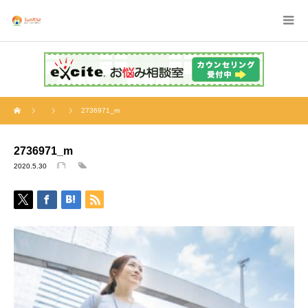
2736971_m
2736971_m
2020.5.30