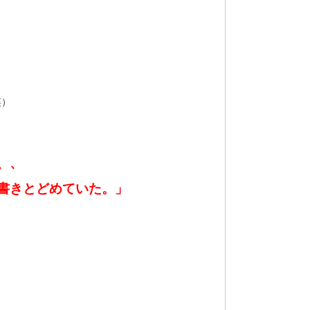
笑）
、、
書きとどめていた。」