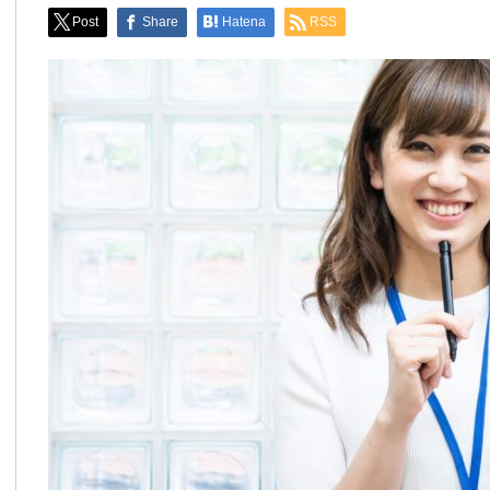
Post
Share
Hatena
RSS