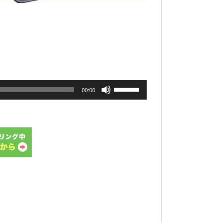
ボ
00:00
リ
ュ
ー
ム
調
節
に
は
上