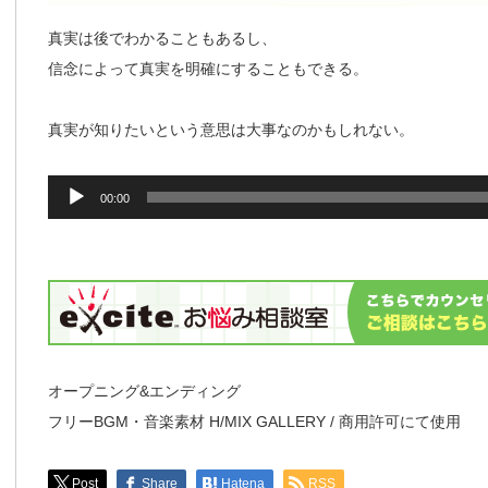
真実は後でわかることもあるし、
信念によって真実を明確にすることもできる。
真実が知りたいという意思は大事なのかもしれない。
音
00:00
声
プ
レ
ー
ヤ
ー
オープニング&エンディング
フリーBGM・音楽素材 H/MIX GALLERY / 商用許可にて使用
Post
Share
Hatena
RSS