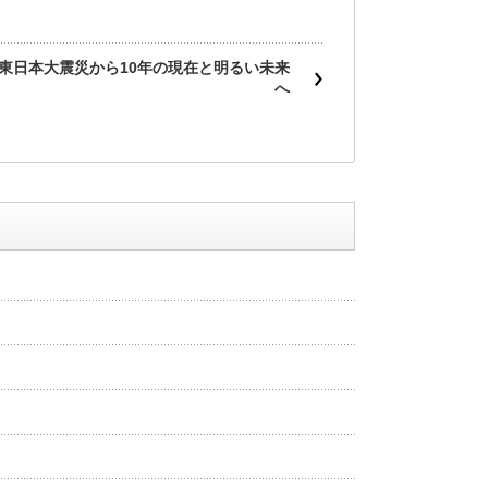
下
矢
東日本大震災から10年の現在と明るい未来
印
へ
キ
ー
を
使
っ
て
く
だ
さ
い。