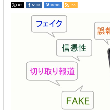
Post
Share
Hatena
RSS