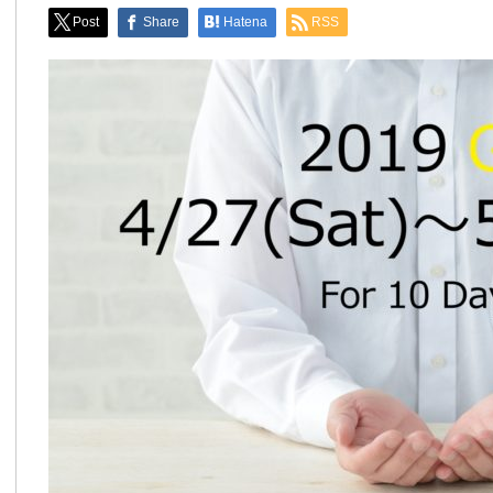
Post
Share
Hatena
RSS