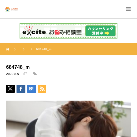
684748_m
684748_m
2020.8.5